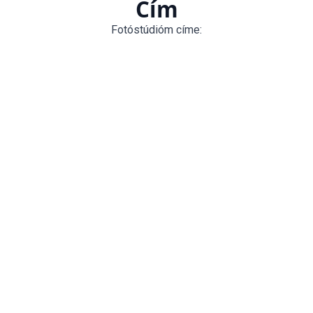
Cím
Fotóstúdióm címe:
Baja, Tóth Kálmán utca 54.
Telefon
Hívjatok, egyeztessük a részleteket:
(30) 757 4754
E-mail
Írjatok, és 2 munkanapon belül válaszolok:
tihanyitamas@gmail.com
Megtetszett a munkám?
Írjatok nekem az alábbi űrlap kitöltésével
Írunk neked!